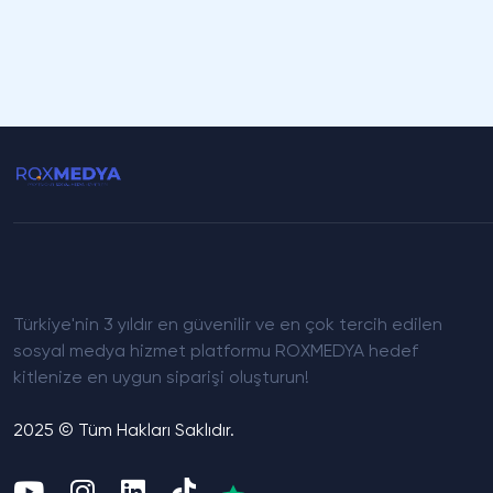
Türkiye'nin 3 yıldır en güvenilir ve en çok tercih edilen
sosyal medya hizmet platformu ROXMEDYA hedef
kitlenize en uygun siparişi oluşturun!
2025 © Tüm Hakları Saklıdır.