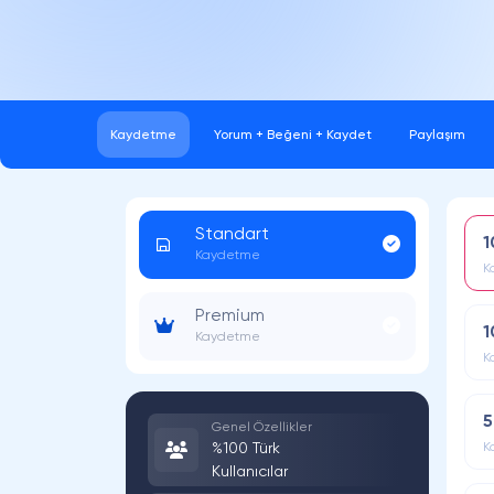
Kaydetme
Yorum + Beğeni + Kaydet
Paylaşım
Standart
1
Kaydetme
K
Premium
1
Kaydetme
K
5
Genel Özellikler
%100 Türk
K
Kullanıcılar