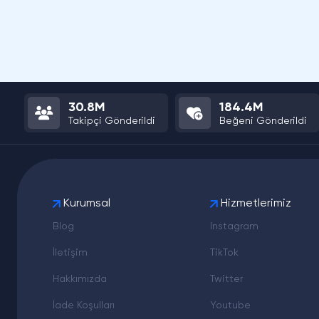
30.8M
184.4M
Takipçi Gönderildi
Beğeni Gönderildi
Kurumsal
Hizmetlerimiz
Blog
Instagram
İletişim
TikTok
Hakkımızda
Twitter
İade Koşulları
Youtube