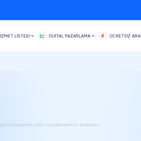
IZMET LISTESI
DIJITAL PAZARLAMA
ÜCRETSIZ AR
agram kaydetme satın al paketlerimizi inceleyin,