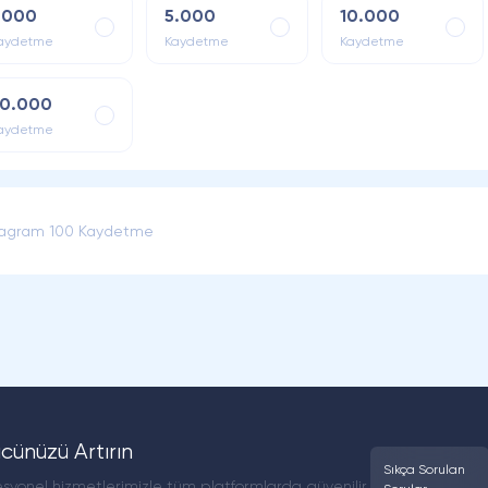
.000
5.000
10.000
aydetme
Kaydetme
Kaydetme
0.000
aydetme
tagram 100 Kaydetme
ünüzü Artırın
Sıkça Sorulan
syonel hizmetlerimizle tüm platformlarda güvenilir