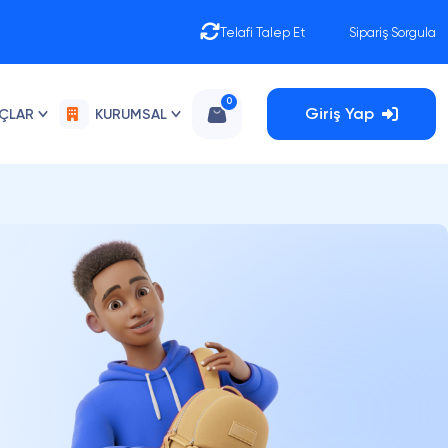
Telafi Talep Et
Sipariş Sorgula
0
Giriş Yap
AÇLAR
KURUMSAL