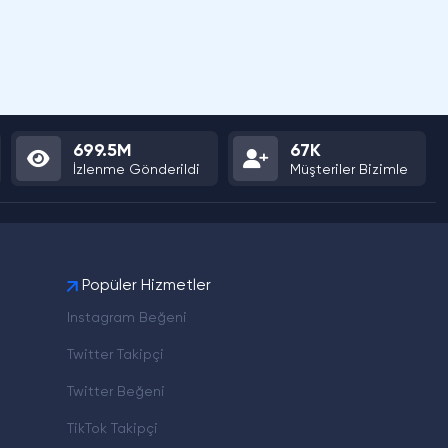
699.5M
67K
İzlenme Gönderildi
Müşteriler Bizimle
Popüler Hizmetler
Instagram Beğeni
Twitter Takipçi
Twitter Beğeni
TikTok Takipçi