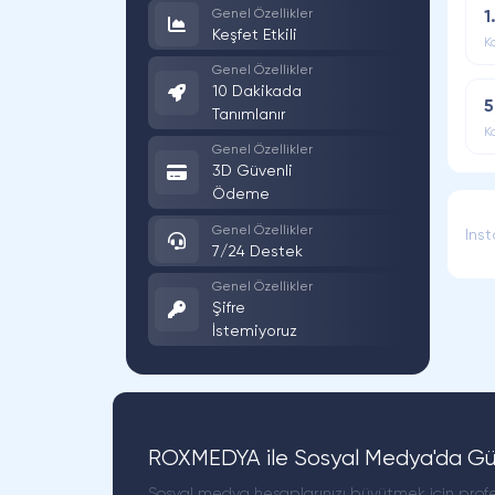
Genel Özellikler
1
Keşfet Etkili
K
Genel Özellikler
10 Dakikada
5
Tanımlanır
K
Genel Özellikler
3D Güvenli
Ödeme
Genel Özellikler
Ins
7/24 Destek
Genel Özellikler
Şifre
İstemiyoruz
ROXMEDYA ile Sosyal Medya'da Güc
Sosyal medya hesaplarınızı büyütmek için profe