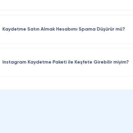
Hayır, Instagram kaydetme işlemi için şifre gerekli değildir. Ro
verir ve hizmetlerini sunarken hiçbir zaman hesap şifresi talep
kaydedilmesini istediğiniz gönderinin bağlantısını paylaşmanız ye
Kaydetme Satın Almak Hesabımı Spama Düşürür mü?
güvenliği korunur ve kişisel bilgileriniz güvende kalır.
Hayır, RoxMedya'dan kaydetme satın almak hesabınızı spama dü
Instagram’ın kullanım şartlarına uygun şekilde organik yöntemle
almak hesabınızın güvenliğini tehdit etmez. Satın alma sürecinde 
Instagram Kaydetme Paketi ile Keşfete Girebilir miyim?
edilmez, bu da hesabınızın güvenliğini korur. RoxMedya'nın sun
organik etkileşimler sağlayarak hesabınızın büyümesine katkıda bu
Alacağınız kaydetme paketi ile keşfete girme ihtimaliniz oldukça a
kaydetmesiyle gönderinizin etkileşime gireceğinden alacağınız a