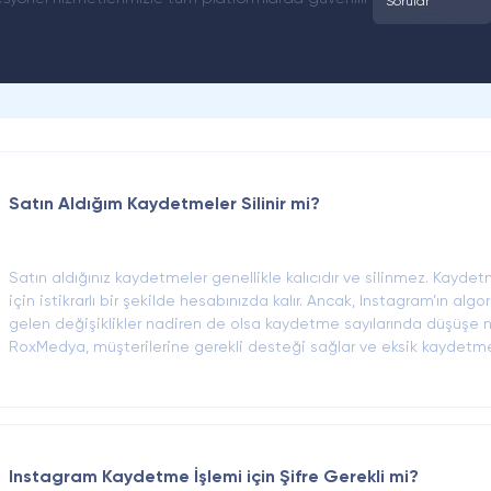
Sorular
Satın Aldığım Kaydetmeler Silinir mi?
Satın aldığınız kaydetmeler genellikle kalıcıdır ve silinmez. Kayde
için istikrarlı bir şekilde hesabınızda kalır. Ancak, Instagram’ın a
gelen değişiklikler nadiren de olsa kaydetme sayılarında düşüşe n
RoxMedya, müşterilerine gerekli desteği sağlar ve eksik kaydetmel
Instagram Kaydetme İşlemi için Şifre Gerekli mi?