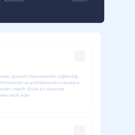
Açıklamalar
Kullanılır?
tmeler, güvenilir kaynaklardan sağlandığı
lgoritmalarında ve politikalarında meydana
eden olabilir. Böyle bir durumda
eri telafi eder.