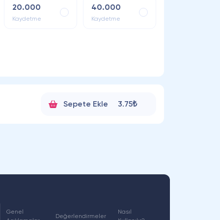
20.000
40.000
Kaydetme
Kaydetme
Sepete Ekle
3.75₺
Genel
Nasıl
Değerlendirmeler