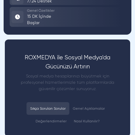
7/24 Destek
Genel Özellikler
15 DK İçinde
Başlar
ROXMEDYA ile Sosyal Medya'da
Gücünüzü Artırın
Sosyal medya hesaplarınızı büyütmek için
profesyonel hizmetlerimizle tüm platformlarda
güvenilir çözümler sunuyoruz.
Sıkça Sorulan Sorular
Genel Açıklamalar
Değerlendirmeler
Nasıl Kullanılır?