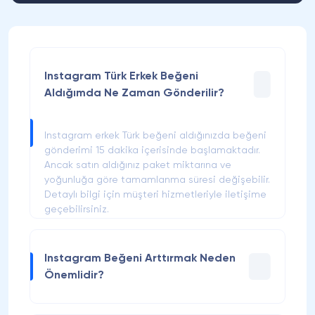
Instagram Türk Erkek Beğeni
Aldığımda Ne Zaman Gönderilir?
Instagram erkek Türk beğeni aldığınızda beğeni
gönderimi 15 dakika içerisinde başlamaktadır.
Ancak satın aldığınız paket miktarına ve
yoğunluğa göre tamamlanma süresi değişebilir.
Detaylı bilgi için müşteri hizmetleriyle iletişime
geçebilirsiniz.
Instagram Beğeni Arttırmak Neden
Önemlidir?
Instagram Türk Erkek beğeni paketleriyle