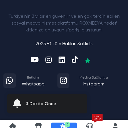
Türkiye'nin 3 yıldır en güvenilir ve en çok tercih edilen
sosyal medya hizmet platformu ROXMEDYA hedef
kitlenize en uygun siparişi oluşturun!
2025 © Tüm Hakları Saklıdır.
İletişim
Medya Bağlantısı
Whatsapp
Instagram
3 Dakika Önce
CANLI
DESTEK
0