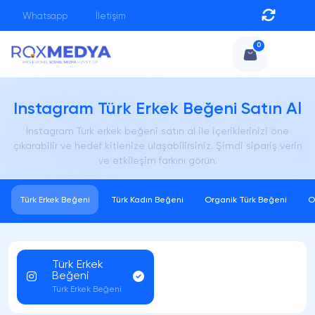
Whatsapp
İletişim
0
Instagram Türk Erkek Beğeni Satın Al
Instagram Türk erkek beğeni satın al ile içeriklerinizi öne
çıkarabilir ve hedef kitlenize ulaşabilirsiniz. Şimdi sipariş verin
ve etkileşim farkını görün.
Türk Erkek Beğeni
Türk Kadın Beğeni
Organik Türk Beğeni
O
Türk Erkek
Beğeni
Türk Erkek Beğeni