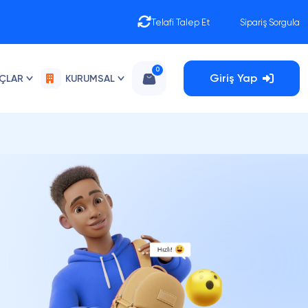
Telafi Talep Et
Sipariş Sorgula
0
Giriş Yap
AÇLAR
KURUMSAL