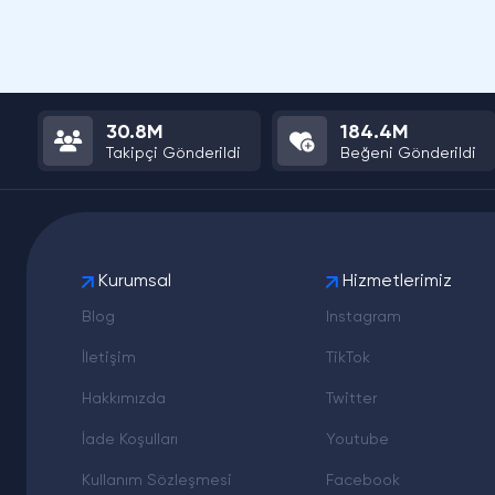
30.8M
184.4M
Takipçi Gönderildi
Beğeni Gönderildi
Kurumsal
Hizmetlerimiz
Blog
Instagram
İletişim
TikTok
Hakkımızda
Twitter
İade Koşulları
Youtube
Kullanım Sözleşmesi
Facebook