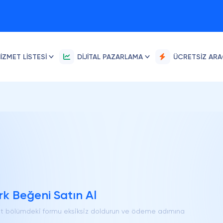
IZMET LISTESI
DIJITAL PAZARLAMA
ÜCRETSIZ AR
k Beğeni Satın Al
alt bölümdeki formu eksiksiz doldurun ve ödeme adımına