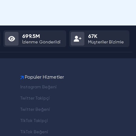
699.5M
67K
İzlenme Gönderildi
Müşteriler Bizimle
Popüler Hizmetler
Instagram Beğeni
Twitter Takipçi
Twitter Beğeni
TikTok Takipçi
TikTok Beğeni