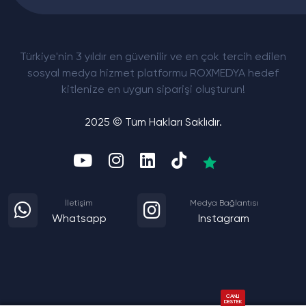
Türkiye'nin 3 yıldır en güvenilir ve en çok tercih edilen
sosyal medya hizmet platformu ROXMEDYA hedef
kitlenize en uygun siparişi oluşturun!
2025 © Tüm Hakları Saklıdır.
İletişim
Medya Bağlantısı
Whatsapp
Instagram
CANLI
DESTEK