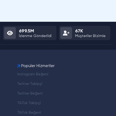
699.5M
67K
İzlenme Gönderildi
Müşteriler Bizimle
Popüler Hizmetler
Instagram Beğeni
Twitter Takipçi
Twitter Beğeni
TikTok Takipçi
TikTok Beğeni