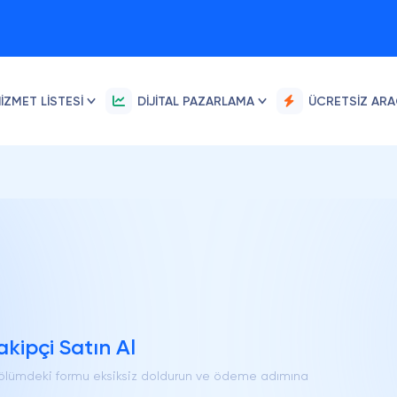
IZMET LISTESI
DIJITAL PAZARLAMA
ÜCRETSIZ AR
kipçi Satın Al
bölümdeki formu eksiksiz doldurun ve ödeme adımına