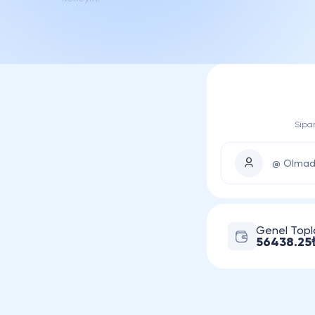
Sipar
Genel Top
56438.25