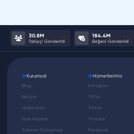
30.8M
184.4M
Takipçi Gönderildi
Beğeni Gönderildi
Kurumsal
Hizmetlerimiz
Blog
Instagram
İletişim
TikTok
Hakkımızda
Twitter
İade Koşulları
Youtube
Kullanım Sözleşmesi
Facebook