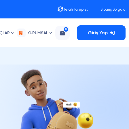
Telafi Talep Et
Sipariş Sorgula
0
Giriş Yap
AÇLAR
KURUMSAL