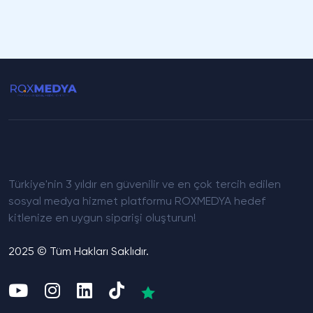
Türkiye'nin 3 yıldır en güvenilir ve en çok tercih edilen
sosyal medya hizmet platformu ROXMEDYA hedef
kitlenize en uygun siparişi oluşturun!
2025 © Tüm Hakları Saklıdır.