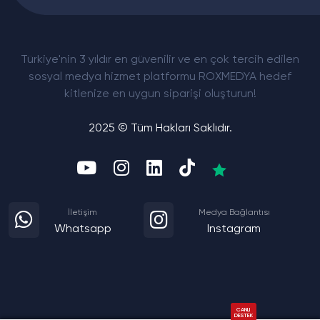
Türkiye'nin 3 yıldır en güvenilir ve en çok tercih edilen
sosyal medya hizmet platformu ROXMEDYA hedef
kitlenize en uygun siparişi oluşturun!
2025 © Tüm Hakları Saklıdır.
İletişim
Medya Bağlantısı
Whatsapp
Instagram
CANLI
DESTEK