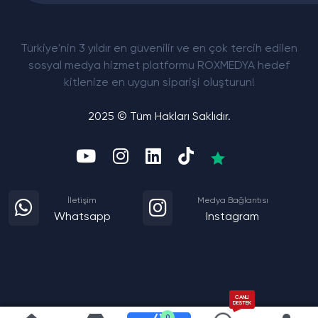
Türkiye'nin 3 yıldır en güvenilir ve en çok tercih edilen
sosyal medya hizmet platformu ROXMEDYA hedef
kitlenize en uygun siparişi oluşturun!
2025 © Tüm Hakları Saklıdır.
İletişim
Medya Bağlantısı
Whatsapp
Instagram
CANLI
DESTEK
0