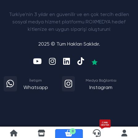
Türkiye'nin 3 yıldır en güvenilir ve en çok tercih edilen
sosyal medya hizmet platformu ROXMEDYA hedef
kitlenize en uygun siparişi oluşturun!
2025 © Tüm Hakları Saklıdır.
İletişim
Medya Bağlantısı
Whatsapp
Instagram
CANLI
DESTEK
0