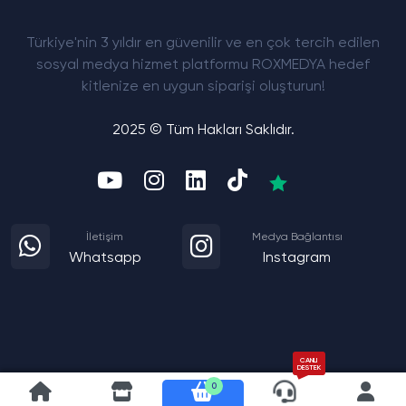
Türkiye'nin 3 yıldır en güvenilir ve en çok tercih edilen
sosyal medya hizmet platformu ROXMEDYA hedef
kitlenize en uygun siparişi oluşturun!
2025 © Tüm Hakları Saklıdır.
İletişim
Medya Bağlantısı
Whatsapp
Instagram
CANLI
DESTEK
0