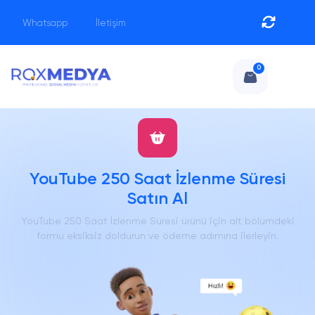
Whatsapp
İletişim
0
YouTube 250 Saat İzlenme Süresi
Satın Al
YouTube 250 Saat İzlenme Süresi ürünü için alt bölümdeki
formu eksiksiz doldurun ve ödeme adımına ilerleyin.