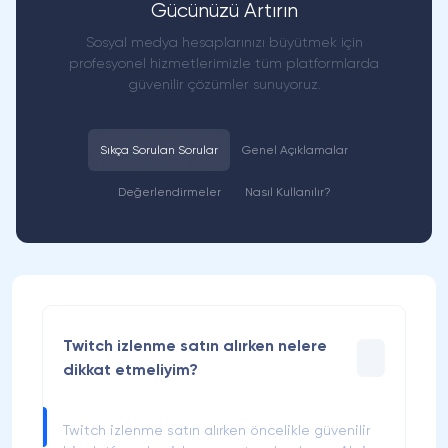
Gücünüzü Artırın
Sosyal medya hesaplarınızı büyütmek için
profesyonel hizmetlerimizle tüm platformlarda
güvenilir çözümler sunuyoruz.
Sıkça Sorulan Sorular
Genel Açıklamalar
Değerlendirmeler
Nasıl Kullanılır?
Twitch izlenme satın alırken nelere
dikkat etmeliyim?
Twitch izlenme satın alırken öncelikle güvenilir