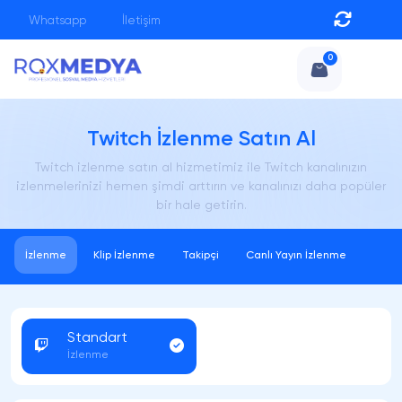
Whatsapp
İletişim
0
Twitch İzlenme Satın Al
Twitch izlenme satın al hizmetimiz ile Twitch kanalınızın
izlenmelerinizi hemen şimdi arttırın ve kanalınızı daha popüler
bir hale getirin.
İzlenme
Klip İzlenme
Takipçi
Canlı Yayın İzlenme
Standart
İzlenme