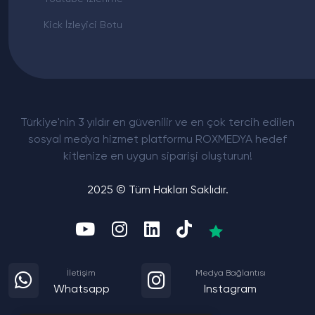
Kick İzleyici Botu
Türkiye'nin 3 yıldır en güvenilir ve en çok tercih edilen
sosyal medya hizmet platformu ROXMEDYA hedef
kitlenize en uygun siparişi oluşturun!
2025 © Tüm Hakları Saklıdır.
İletişim
Medya Bağlantısı
Whatsapp
Instagram