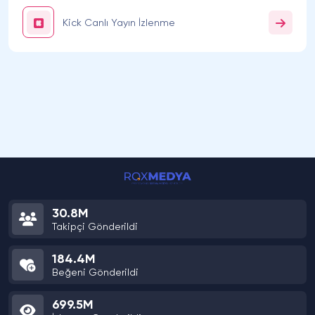
Kick Canlı Yayın İzlenme
30.8M
Takipçi Gönderildi
184.4M
Beğeni Gönderildi
699.5M