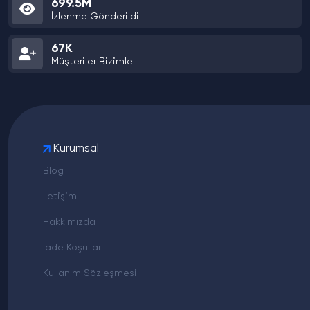
699.5M
İzlenme Gönderildi
67K
Müşteriler Bizimle
Kurumsal
Blog
İletişim
Hakkımızda
İade Koşulları
Kullanım Sözleşmesi