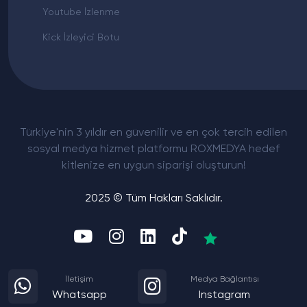
Youtube İzlenme
Kick İzleyici Botu
Türkiye'nin 3 yıldır en güvenilir ve en çok tercih edilen
sosyal medya hizmet platformu ROXMEDYA hedef
kitlenize en uygun siparişi oluşturun!
2025 © Tüm Hakları Saklıdır.
İletişim
Medya Bağlantısı
Whatsapp
Instagram