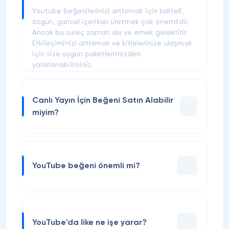
Youtube beğenilerinizi arttırmak için kaliteli,
özgün, güncel içerikler üretmek çok önemlidir.
Ancak bu süreç zaman alır ve emek gerektirir.
Etkileşiminizi arttırmak ve kitlelerinize ulaşmak
için size uygun paketlerimizden
yararlanabilirsiniz.
Canlı Yayın İçin Beğeni Satın Alabilir
miyim?
Maalesef Youtube beğeni satın alma
hizmetimiz canlı yayın için kullanılmamakta
sadece canlı olmayan videolarda
YouTube beğeni önemli mi?
kullanılabilmektedir.
Youtube beğenileri içerikleriniz geniş
kitlelere ulaşmasında önemli bir rol oynar.
Youtube algoritması beğeni sayısı yüksek
YouTube'da like ne işe yarar?
videoları öne çıkarır ve izlenme sayınız artar.