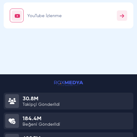
YouTube İzlenme
30.8M
Takipçi Gönderildi
184.4M
Beğeni Gönderildi