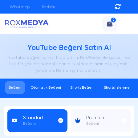
Whatsapp
İletişim
0
YouTube Beğeni Satın Al
Youtube beğenilerinizi hızla artırın. RoxMedya ile güvenli ve
hızlı bir şekilde beğeni satın alın, videolarınızın etkileşimini
yükseltin. Hemen şimdi deneyin.
Beğeni
Otomatik Beğeni
Shorts Beğeni
Shorts İzlenme
Standart
Premium
Beğeni
Beğeni