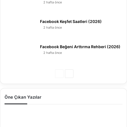
2 hafta önce
Facebook Keşfet Saatleri (2026)
2 hafta önce
Facebook Beğeni Arttırma Rehberi (2026)
2 hafta önce
Ö
S
n
o
c
n
Öne Çıkan Yazılar
e
r
k
a
I
i
k
n
s
i
s