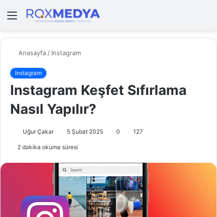
Menü
A
y
...
Anasayfa
/
Instagram
Instagram
Instagram Keşfet Sıfırlama
Nasıl Yapılır?
Uğur Çakar
5 Şubat 2025
0
127
2 dakika okuma süresi