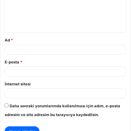
u
m
*
Ad
*
E-posta
*
İnternet sitesi
Daha sonraki yorumlarımda kullanılması için adım, e-posta
adresim ve site adresim bu tarayıcıya kaydedilsin.