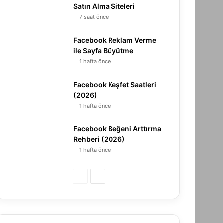
Satın Alma Siteleri
7 saat önce
Facebook Reklam Verme
ile Sayfa Büyütme
1 hafta önce
Facebook Keşfet Saatleri
(2026)
1 hafta önce
Facebook Beğeni Arttırma
Rehberi (2026)
1 hafta önce
Ö
S
n
o
c
n
e
r