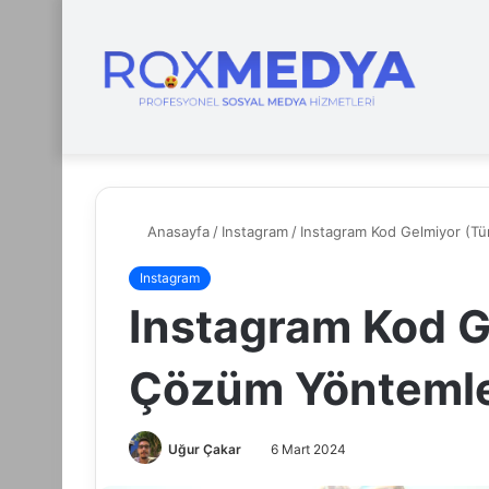
Anasayfa
/
Instagram
/
Instagram Kod Gelmiyor (T
Instagram
Instagram Kod 
Çözüm Yöntemle
Uğur Çakar
6 Mart 2024