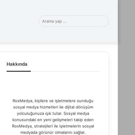
witter
LinkedIn
YouTube
Instagram
TikTok
Arama
yap
Hakkında
RoxMedya, kişilere ve işletmelere sunduğu
...
sosyal medya hizmetleri ile dijital dönüşüm
yolculuğunuza ışık tutar. Sosyal medya
konusundaki en yeni gelişmeleri takip eden
RoxMedya, stratejileri ile işletmelerin sosyal
medyada görünür olmalarını sağlar.