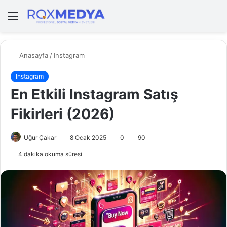
Menü
A
y
...
Anasayfa
/
Instagram
Instagram
En Etkili Instagram Satış
Fikirleri (2026)
Uğur Çakar
8 Ocak 2025
0
90
4 dakika okuma süresi