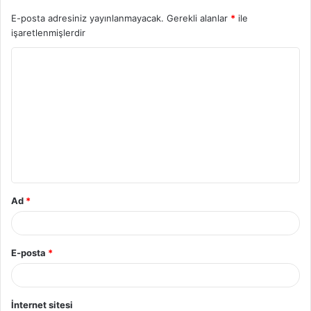
E-posta adresiniz yayınlanmayacak.
Gerekli alanlar
*
ile
işaretlenmişlerdir
Y
o
r
u
m
*
Ad
*
E-posta
*
İnternet sitesi