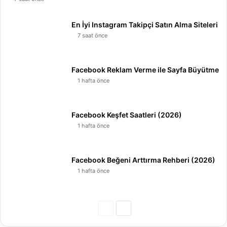
En İyi Instagram Takipçi Satın Alma Siteleri
7 saat önce
Facebook Reklam Verme ile Sayfa Büyütme
1 hafta önce
Facebook Keşfet Saatleri (2026)
1 hafta önce
Facebook Beğeni Arttırma Rehberi (2026)
1 hafta önce
Ö
S
n
o