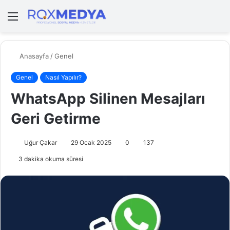
Menü
A
y
...
Anasayfa
/
Genel
Genel
Nasıl Yapılır?
WhatsApp Silinen Mesajları
Geri Getirme
Uğur Çakar
29 Ocak 2025
0
137
3 dakika okuma süresi