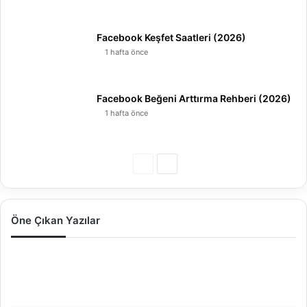
Facebook Keşfet Saatleri (2026)
1 hafta önce
Facebook Beğeni Arttırma Rehberi (2026)
1 hafta önce
Ö
S
n
o
c
n
Öne Çıkan Yazılar
e
r
k
a
I
i
k
n
s
i
s
a
s
t