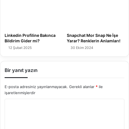
Snapchat Mor Snap Ne İşe
Linkedin Profiline Bakınca
Yarar? Renklerin Anlamları!
Bildirim Gider mi?
30 Ekim 2024
12 Şubat 2025
Bir yanıt yazın
E-posta adresiniz yayınlanmayacak.
Gerekli alanlar
*
ile
işaretlenmişlerdir
Y
o
r