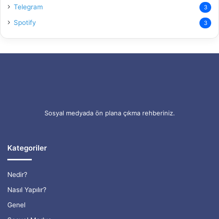
r
Telegram
3
S
Spotify
o
3
r
u
n
u
Sosyal medyada ön plana çıkma rehberiniz.
Kategoriler
Nedir?
Nasıl Yapılır?
Genel