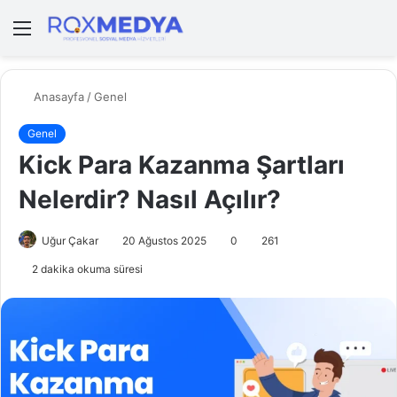
Menü
A
y
...
Anasayfa
/
Genel
Genel
Kick Para Kazanma Şartları
Nelerdir? Nasıl Açılır?
Uğur Çakar
20 Ağustos 2025
0
261
2 dakika okuma süresi