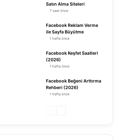
Satın Alma Siteleri
7 saat önce
Facebook Reklam Verme
ile Sayfa Büyütme
1 hafta önce
Facebook Keşfet Saatleri
(2026)
1 hafta önce
Facebook Beğeni Arttırma
Rehberi (2026)
1 hafta önce
Ö
S
n
o
c
n
e
r