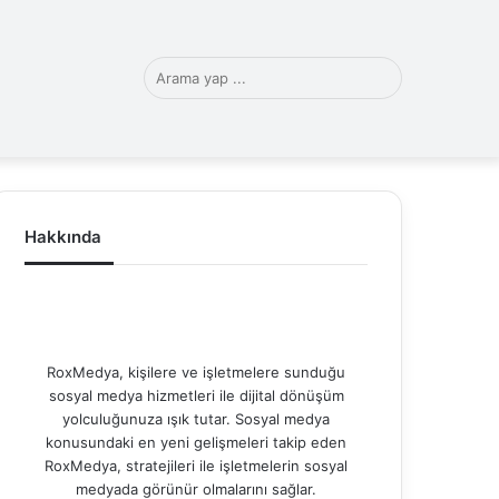
witter
LinkedIn
YouTube
Instagram
TikTok
Arama
yap
Hakkında
RoxMedya, kişilere ve işletmelere sunduğu
...
sosyal medya hizmetleri ile dijital dönüşüm
yolculuğunuza ışık tutar. Sosyal medya
konusundaki en yeni gelişmeleri takip eden
RoxMedya, stratejileri ile işletmelerin sosyal
medyada görünür olmalarını sağlar.