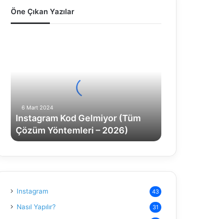
k
a
Öne Çıkan Yazılar
i
k
s
i
I
n
a
s
s
y
a
t
f
y
a
g
a
f
r
a
6 Mart 2024
a
Instagram Kod Gelmiyor (Tüm
m
Çözüm Yöntemleri – 2026)
K
o
d
G
e
l
Instagram
43
m
i
Nasıl Yapılır?
31
y